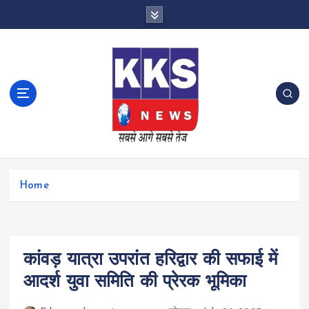
S
k
i
p
t
o
c
o
n
t
e
n
Home
t
कांवड़ यात्रा उपरांत हरिद्वार की सफाई में
आदर्श युवा समिति की प्रेरक भूमिका