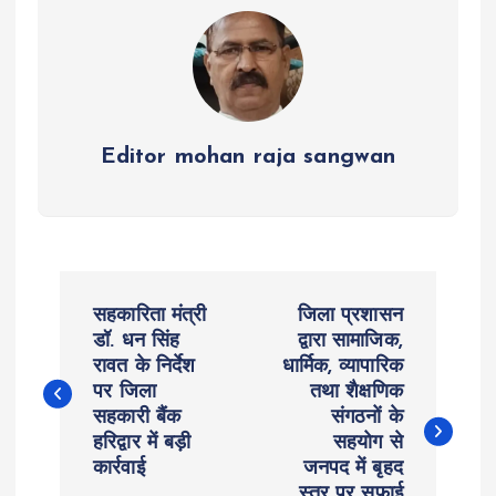
p
k
m
Editor mohan raja sangwan
P
सहकारिता मंत्री
जिला प्रशासन
o
डॉ. धन सिंह
द्वारा सामाजिक,
रावत के निर्देश
धार्मिक, व्यापारिक
पर जिला
तथा शैक्षणिक
s
सहकारी बैंक
संगठनों के
हरिद्वार में बड़ी
सहयोग से
t
कार्रवाई
जनपद में बृहद
स्तर पर सफाई