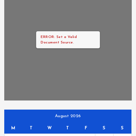
ERROR: Set a Valid
Document Source.
August 2026
M
T
W
T
F
S
S