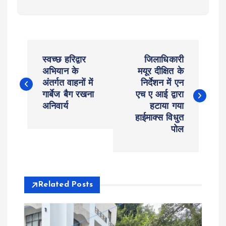
P
स्वच्छ हरिद्वार
जिलाधिकारी
o
अभियान के
मयूर दीक्षित के
अंतर्गत वाहनों में
निर्देशन में एन
गार्बेज बैग रखना
एच ए आई द्वारा
s
अनिवार्य
हटाया गया
हाईमाक्स विधुत
t
पोल
n
a
Related Posts
v
i