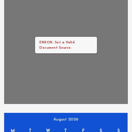
ERROR: Set a Valid
Document Source.
August 2026
M
T
W
T
F
S
S