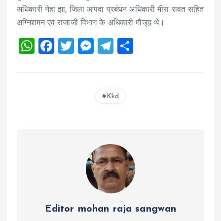
अधिकारी नेहा झा, जिला आपदा प्रबंधन अधिकारी मीरा रावत सहित
अग्निशमन एवं राजाजी विभाग के अधिकारी मौजूद थे।
W
F
T
M
T
S
h
a
wi
es
el
h
at
ce
tt
se
e
a
s
b
er
n
g
re
Kkd
A
o
g
r
p
o
er
a
p
k
m
Editor mohan raja sangwan