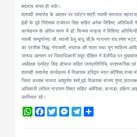
बदलाव संभव हो सके।
शताब्दी समारोह के अवसर पर पर्यटन मंत्री स्वामी सतपाल महाराज,राज
ईडी के पूर्व निदेशक राजेश्वर सिंह सहित अनेक विशिष्ट अतिथियों 
कार्यक्रम के अंतिम चरण में डॉ. चिन्मय पण्ड्या ने विशिष्ट अतिथियों
स्वामी सम्पूर्णानंद जी, स्वामी वेलु बापू जी,के नारायण राव,रमेश भ
का प्रतीक चिह्न, गंगाजली, रुद्राक्ष की माला तथा युग साहित्य आ
जनपद आगमन पर जिलाधिकारी मयूर दीक्षित ने हेलीपैड पर मुख्यमं
अधीक्षक प्रमेंद्र सिंह डोभाल सहित जनप्रतिनिधि, प्रशासनिक एव
शताब्दी समारोह कार्यक्रम में विधायक हरिद्वार मदन कौशिक,राज्य मंत
जिला अध्यक्ष भाजपा आशुतोष शर्मा,पूर्व विधायक संजय गुप्ता,उपाध्य
अधिकारी ललित नारायण मिश्र सहित अमेरिका, कनाडा, दक्षिण अफ्र
उपस्थित रहे।
W
F
T
M
T
S
h
a
wi
es
el
h
at
ce
tt
se
e
a