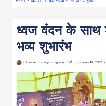
r
Home
ध्वज वंदन के साथ शताब्दी समारोह का भव्य शुभारंभ
g
r
e
e
a
r
m
ध्वज वंदन के साथ 
भव्य शुभारंभ
Editor mohan raja sangwan
धर्म
January 18, 2026