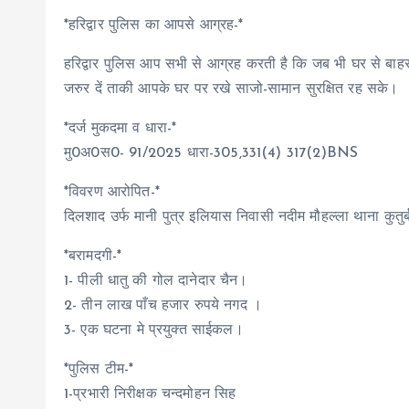
*हरिद्वार पुलिस का आपसे आग्रह-*
हरिद्वार पुलिस आप सभी से आग्रह करती है कि जब भी घर से बाह
जरुर दें ताकी आपके घर पर रखे साजो-सामान सुरक्षित रह सके।
*दर्ज मुकदमा व धारा-*
मु0अ0स0- 91/2025 धारा-305,331(4) 317(2)BNS
*विवरण आरोपित-*
दिलशाद उर्फ मानी पुत्र इलियास निवासी नदीम मौहल्ला थाना कुतुर
*बरामदगी-*
1- पीली धातु की गोल दानेदार चैन।
2- तीन लाख पाँच हजार रुपये नगद ।
3- एक घटना मे प्रयुक्त साईकल।
*पुलिस टीम-*
1-प्रभारी निरीक्षक चन्दमोहन सिह