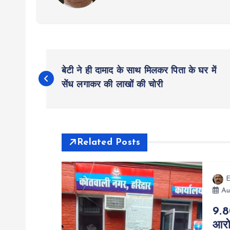
P
बेटी ने ही दामाद के साथ मिलकर पिता के घर में
o
सेंध लगाकर की लाखों की चोरी
s
t
Related Posts
n
E
Au
a
9.8
आरो