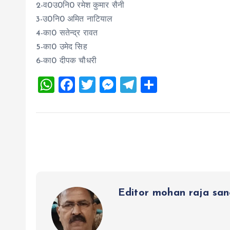
2-व0उ0नि0 रमेश कुमार सैनी
3-उ0नि0 अमित नाटियाल
4-का0 सतेन्द्र रावत
5-का0 उमेद सिह
6-का0 दीपक चौधरी
W
F
T
M
T
S
h
a
wi
es
el
h
at
ce
tt
se
e
a
s
b
er
n
g
re
A
o
g
r
p
o
er
a
p
k
m
Editor mohan raja sa