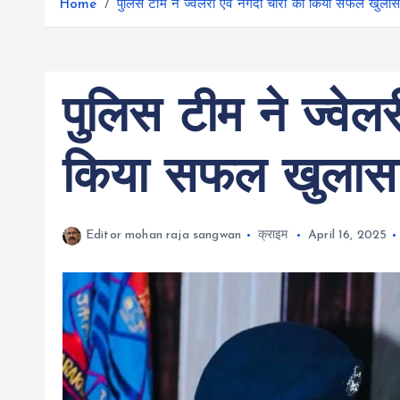
r
Home
पुलिस टीम ने ज्वेलरी एवं नगदी चोरी का किया सफल खुलास
g
r
e
e
a
r
m
पुलिस टीम ने ज्वेल
किया सफल खुलास
Editor mohan raja sangwan
क्राइम
April 16, 2025