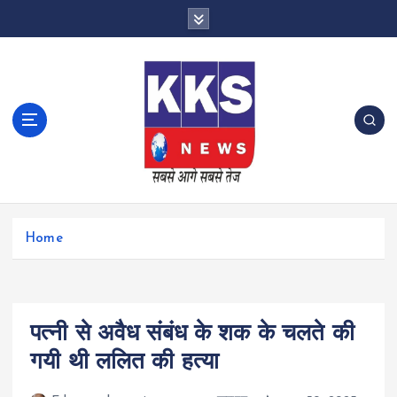
S
k
i
p
t
o
c
o
n
t
e
n
Home
t
पत्नी से अवैध संबंध के शक के चलते की
गयी थी ललित की हत्या