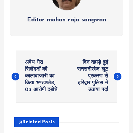
Editor mohan raja sangwan
P
अवैध गैस
दिन दहाड़े हुई
o
सिलेंडरों की
सनसनीखेज लूट
कालाबाजारी का
प्रकरण से
किया भण्डाफोड,
हरिद्वार पुलिस ने
s
03 आरोपी दबोचे
उठाया पर्दा
t
n
Related Posts
a