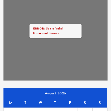
ERROR: Set a Valid
Document Source.
August 2026
M
T
W
T
F
S
S