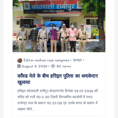
v
i
g
a
t
Editor mohan raja sangwan
क्राइम
August 8, 2026
80 views
i
काँवड मेले के बीच हरिद्वार पुलिस का धमाकेदार
खुलासा
o
हरिद्वार कोतवाली रानीपुर क्षेत्रान्तर्गत दिनांक 29.07.2026 की
रात्रि को गली नं0-ए-20 टिहरी विस्थापित कालोनी में स्व0
n
राजेन्द्र पाल के मकान नं0 23/28 एवं उनके बगल के मकान में
अज्ञात चोरो…