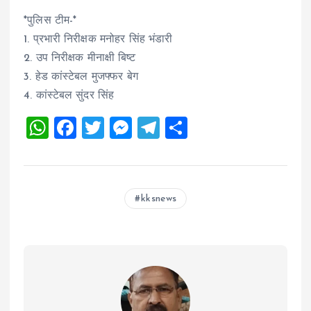
*पुलिस टीम-*
1. प्रभारी निरीक्षक मनोहर सिंह भंडारी
2. उप निरीक्षक मीनाक्षी बिष्ट
3. हेड कांस्टेबल मुजफ्फर बेग
4. कांस्टेबल सुंदर सिंह
W
F
T
M
T
S
h
a
wi
es
el
h
at
ce
tt
se
e
a
s
b
er
n
g
re
kksnews
A
o
g
r
p
o
er
a
p
k
m