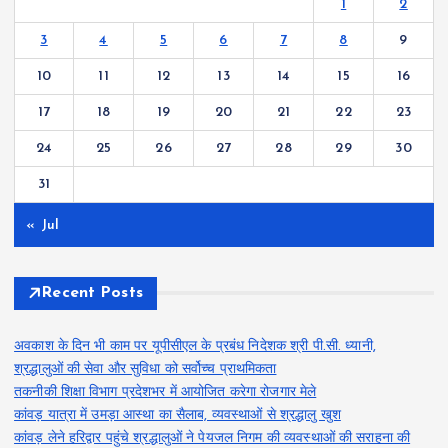
1
2
3
4
5
6
7
8
9
10
11
12
13
14
15
16
17
18
19
20
21
22
23
24
25
26
27
28
29
30
31
« Jul
Recent Posts
अवकाश के दिन भी काम पर यूपीसीएल के प्रबंध निदेशक श्री पी.सी. ध्यानी,
श्रद्धालुओं की सेवा और सुविधा को सर्वोच्च प्राथमिकता
तकनीकी शिक्षा विभाग प्रदेशभर में आयोजित करेगा रोजगार मेले
कांवड़ यात्रा में उमड़ा आस्था का सैलाब, व्यवस्थाओं से श्रद्धालु खुश
कांवड़ लेने हरिद्वार पहुंचे श्रद्धालुओं ने पेयजल निगम की व्यवस्थाओं की सराहना की