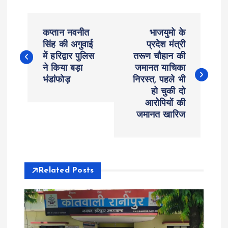
P
कप्तान नवनीत
भाजयुमो के
o
सिंह की अगुवाई
प्रदेश मंत्री
में हरिद्वार पुलिस
तरूण चौहान की
ने किया बड़ा
जमानत याचिका
s
भंडांफोड़
निरस्त, पहले भी
हो चुकी दो
t
आरोपियों की
जमानत खारिज
n
a
v
Related Posts
i
g