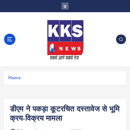
S
k
i
p
t
o
c
o
n
t
e
n
Home
t
डीएम ने पकड़ा कूटरचित दस्तावेज से भूमि
क्रय-विक्रय मामला