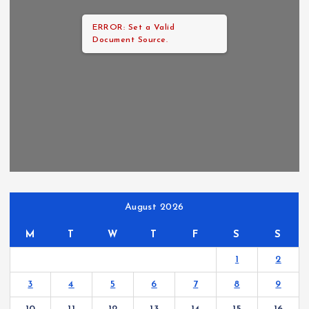
ERROR: Set a Valid
Document Source.
August 2026
M
T
W
T
F
S
S
1
2
3
4
5
6
7
8
9