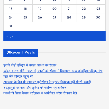
10
11
12
13
14
15
16
17
18
19
20
21
22
23
24
25
26
27
28
29
30
31
« Jul
Recent Posts
हरकी पौड़ी हरिद्वार में उमड़ा आस्था का सैलाब
कांवड़ यात्रा अंतिम चरण में, लाखों की संख्या में शिवभक्त डाक कांवड़िया पवित्र गंगा
जल लेने हरिद्वार पहुंच रहे
अवकाश के दिन भी काम पर यूपीसीएल के प्रबंध निदेशक श्री पी.सी. ध्यानी,
श्रद्धालुओं की सेवा और सुविधा को सर्वोच्च प्राथमिकता
तकनीकी शिक्षा विभाग प्रदेशभर में आयोजित करेगा रोजगार मेले