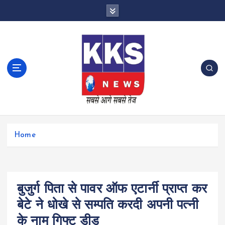
S
k
i
p
t
o
c
o
n
t
e
n
Home
t
बुजुर्ग पिता से पावर ऑफ एटार्नी प्राप्त कर
बेटे ने धोखे से सम्पति करदी अपनी पत्नी
के नाम गिफ्ट डीड