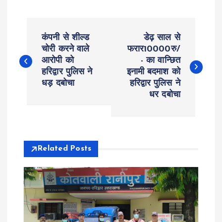
P
कंपनी से शील्ड
डेढ़ साल से
o
चोरी करने वाले
फरार10000रु/
आरोपी को
- का वान्छित
हरिद्वार पुलिस ने
इनामी बदमाश को
s
धड़ दबोचा
हरिद्वार पुलिस ने
धर दबोचा
t
n
a
Related Posts
v
i