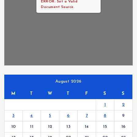
ERROR: Set a Valid
Document Source.
August 2026
M
T
W
T
F
S
S
1
2
3
4
5
6
7
8
9
10
11
12
13
14
15
16