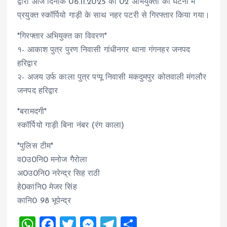
द्वारा आज दिनाँक 06.11.2025 को 02 अभियुक्तों को घटना में
प्रयुक्त स्कॉर्पियो गाड़ी के साथ नहर पटरी से गिरफ्तार किया गया।
*गिरफ्तार अभियुक्त का विवरण*
१- आकाश पुत्र पुरण निवासी गांधीनगर थाना गंगनहर जनपद
हरिद्वार
२- अजय उर्फ काला पुत्र पप्पू निवासी मकदुमपुर कोतवाली मंगलौर
जनपद हरिद्वार
*बरामदगी*
स्कॉर्पियो गाड़ी बिना नंबर (रंग काला)
*पुलिस टीम*
व0उ0नि0 मनोज गैरोला
अ0उ0नि0 नरेन्द्र सिह राठी
हे0कानि0 मेजर सिंह
कानि0 98 भूपेन्द्र
W
F
T
M
T
S