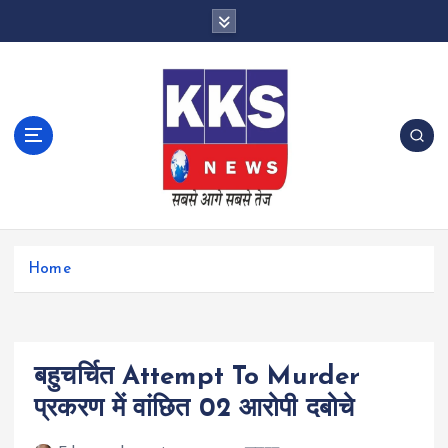
S
k
i
p
t
o
c
o
n
t
e
n
Home
t
बहुचर्चित Attempt To Murder
प्रकरण में वांछित 02 आरोपी दबोचे