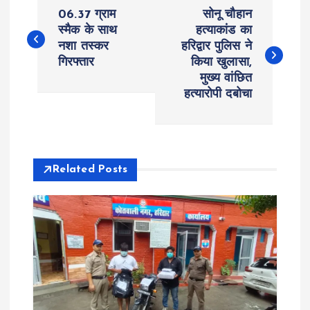
P
06.37 ग्राम
सोनू चौहान
o
स्मैक के साथ
हत्याकांड का
नशा तस्कर
हरिद्वार पुलिस ने
गिरफ्तार
किया खुलासा,
s
मुख्य वांछित
हत्यारोपी दबोचा
t
n
a
Related Posts
v
i
g
a