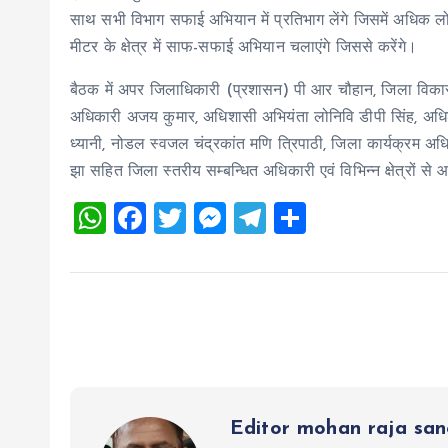
साथ सभी विभाग सफाई अभियान में प्रतिभाग लेंगे जिसमें अधिक 
मीटर के क्षेत्र में साफ-सफाई अभियान चलाएंगे जिससे करेंगे।
बैठक में अपर जिलाधिकारी (प्रशासन) पी आर चौहान, जिला विकास अ
अधिकारी अजय कुमार, अधिशासी अभियंता लोनिवि डीपी सिंह, अधिश
ध्यानी, नोडल स्वजल चंद्रकांत मणि त्रिपाठी, जिला कार्यक्रम अध
झा सहित जिला स्तरीय सम्बन्धित अधिकारी एवं विभिन्न क्षेत्रों से
W
F
T
M
T
S
h
a
wi
es
el
h
at
ce
tt
se
e
a
s
b
er
n
g
re
A
o
g
r
p
o
er
a
p
k
m
Editor mohan raja sa