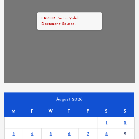
ERROR: Set a Valid
Document Source.
August 2026
M
T
W
T
F
S
S
1
2
3
4
5
6
7
8
9