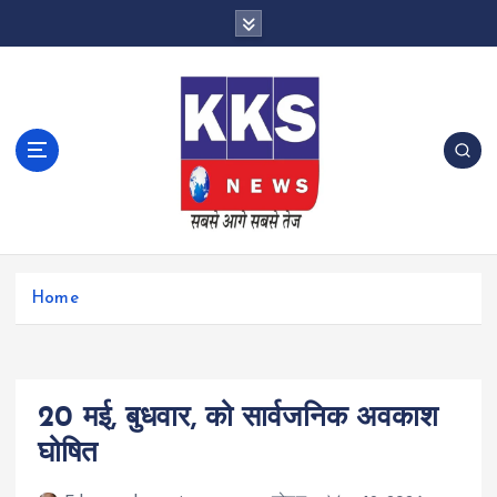
S
k
i
p
t
o
c
o
n
t
e
n
Home
t
20 मई, बुधवार, को सार्वजनिक अवकाश
घोषित