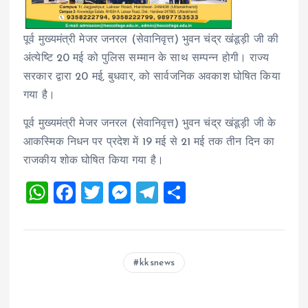
पूर्व मुख्यमंत्री मेजर जनरल (सेवानिवृत्त) भुवन चंद्र खंडूड़ी जी की
अंत्येष्टि 20 मई को पुलिस सम्मान के साथ सम्पन्न होगी। राज्य
सरकार द्वारा 20 मई, बुधवार, को सार्वजनिक अवकाश घोषित किया
गया है।
पूर्व मुख्यमंत्री मेजर जनरल (सेवानिवृत्त) भुवन चंद्र खंडूड़ी जी के
आकस्मिक निधन पर प्रदेश में 19 मई से 21 मई तक तीन दिन का
राजकीय शोक घोषित किया गया है।
W
F
T
M
T
S
h
a
wi
es
el
h
at
ce
tt
se
e
a
s
b
er
n
g
re
kksnews
A
o
g
r
p
o
er
a