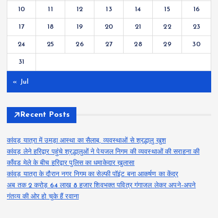
10
11
12
13
14
15
16
17
18
19
20
21
22
23
24
25
26
27
28
29
30
31
« Jul
Recent Posts
कांवड़ यात्रा में उमड़ा आस्था का सैलाब, व्यवस्थाओं से श्रद्धालु खुश
कांवड़ लेने हरिद्वार पहुंचे श्रद्धालुओं ने पेयजल निगम की व्यवस्थाओं की सराहना की
काँवड मेले के बीच हरिद्वार पुलिस का धमाकेदार खुलासा
कांवड़ यात्रा के दौरान नगर निगम का सेल्फी पॉइंट बना आकर्षण का केंद्र
अब तक 2 करोड़ 64 लाख 8 हजार शिवभक्त पवित्र गंगाजल लेकर अपने-अपने
गंतव्य की ओर हो चुके हैं रवाना