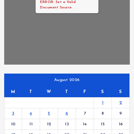
ERROR: Set a Valid
Document Source.
August 2026
M
T
W
T
F
S
S
1
2
3
4
5
6
7
8
9
10
11
12
13
14
15
16