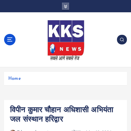
S
k
i
p
t
o
c
o
n
t
e
n
Home
t
विपीन कुमार चौहान अधिशासी अभियंता
जल संस्थान हरिद्वार