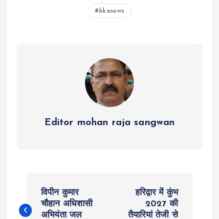
s
b
er
n
g
re
kksnews
A
o
g
r
p
o
er
a
p
k
m
Editor mohan raja sangwan
P
विपीन कुमार
हरिद्वार में कुंभ
o
चौहान अधिशासी
2027 की
अभियंता जल
तैयारियां तेजी से