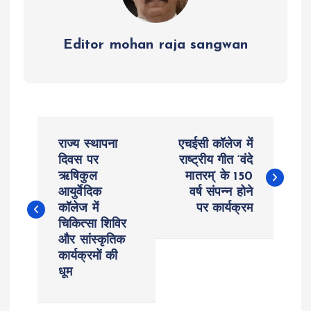
Editor mohan raja sangwan
P
राज्य स्थापना
एचईसी कॉलेज में
o
दिवस पर
राष्ट्रीय गीत ‘वंदे
ऋषिकुल
मातरम्‘ के 150
आयुर्वेदिक
वर्ष संपन्न होने
s
कॉलेज में
पर कार्यक्रम
चिकित्सा शिविर
t
और सांस्कृतिक
कार्यक्रमों की
n
धूम
a