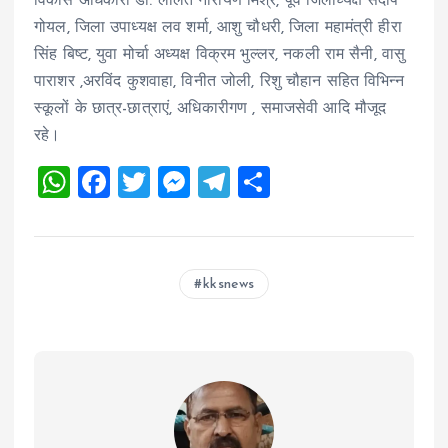
विकास अधिकारी डॉ. ललित नारायण मिश्र, पूर्व जिलाध्यक्ष संदीप
गोयल, जिला उपाध्यक्ष लव शर्मा, आशु चौधरी, जिला महामंत्री हीरा
सिंह बिष्ट, युवा मोर्चा अध्यक्ष विक्रम भुल्लर, नकली राम सैनी, वासु
पाराशर ,अरविंद कुशवाहा, विनीत जोली, रिशु चौहान सहित विभिन्न
स्कूलों के छात्र-छात्राएं, अधिकारीगण , समाजसेवी आदि मौजूद
रहे।
W
F
T
M
T
S
h
a
wi
es
el
h
at
ce
tt
se
e
a
s
b
er
n
g
re
kksnews
A
o
g
r
p
o
er
a
p
k
m