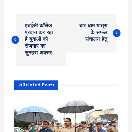
P
एचईसी कॉलेज
चार धाम यात्रा
o
प्रदान कर रहा
के सफल
है युवाओं को
संचालन हेतु
रोजगार का
s
सुनहरा अवसर
t
n
Related Posts
a
v
i