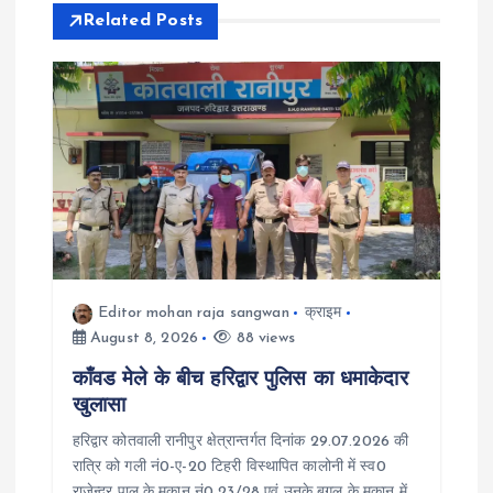
v
Related Posts
i
g
a
t
i
Editor mohan raja sangwan
क्राइम
o
August 8, 2026
88 views
काँवड मेले के बीच हरिद्वार पुलिस का धमाकेदार
n
खुलासा
हरिद्वार कोतवाली रानीपुर क्षेत्रान्तर्गत दिनांक 29.07.2026 की
रात्रि को गली नं0-ए-20 टिहरी विस्थापित कालोनी में स्व0
राजेन्द्र पाल के मकान नं0 23/28 एवं उनके बगल के मकान में