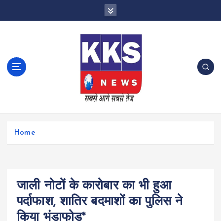
S
k
i
p
t
o
c
o
n
t
e
n
Home
t
जाली नोटों के कारोबार का भी हुआ
पर्दाफाश, शातिर बदमाशों का पुलिस ने
किया भंडाफोड़*