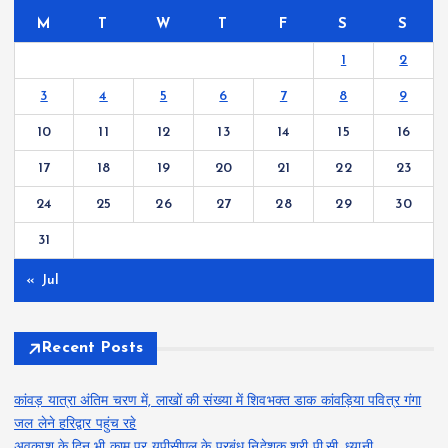
M
T
W
T
F
S
S
1
2
3
4
5
6
7
8
9
10
11
12
13
14
15
16
17
18
19
20
21
22
23
24
25
26
27
28
29
30
31
« Jul
Recent Posts
कांवड़ यात्रा अंतिम चरण में, लाखों की संख्या में शिवभक्त डाक कांवड़िया पवित्र गंगा
जल लेने हरिद्वार पहुंच रहे
अवकाश के दिन भी काम पर यूपीसीएल के प्रबंध निदेशक श्री पी.सी. ध्यानी,