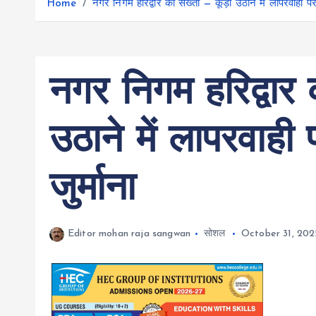
r
Home
नगर निगम हरिद्वार की सख्ती — कूड़ा उठाने में लापरवाही प
g
r
e
e
a
r
m
नगर निगम हरिद्वार 
उठाने में लापरवाह
जुर्माना
Editor mohan raja sangwan
सोशल
October 31, 202