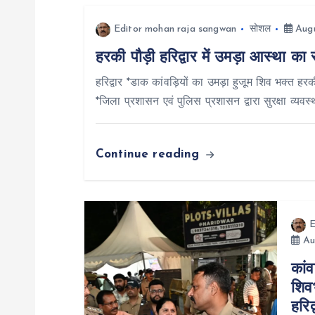
n
Editor mohan raja sangwan
सोशल
Augu
a
हरकी पौड़ी हरिद्वार में उमड़ा आस्था का 
v
हरिद्वार *डाक कांवड़ियों का उमड़ा हुजूम शिव भक्त हरक
*जिला प्रशासन एवं पुलिस प्रशासन द्वारा सुरक्षा व्यवस
i
Continue reading
g
a
E
t
Au
कांव
i
शिवभ
हरिद