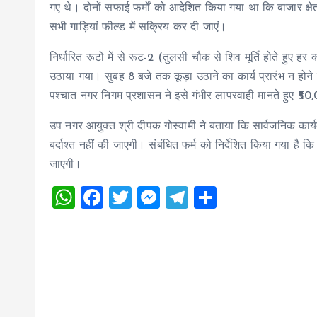
गए थे। दोनों सफाई फर्मों को आदेशित किया गया था कि बाजार क्षेत
सभी गाड़ियां फील्ड में सक्रिय कर दी जाएं।
निर्धारित रूटों में से रूट-2 (तुलसी चौक से शिव मूर्ति होते हुए
उठाया गया। सुबह 8 बजे तक कूड़ा उठाने का कार्य प्रारंभ न होने क
पश्चात नगर निगम प्रशासन ने इसे गंभीर लापरवाही मानते हुए ₹50,
उप नगर आयुक्त श्री दीपक गोस्वामी ने बताया कि सार्वजनिक कार्यक
बर्दाश्त नहीं की जाएगी। संबंधित फर्म को निर्देशित किया गया है कि
जाएगी।
W
F
T
M
T
S
h
a
wi
es
el
h
at
ce
tt
se
e
a
s
b
er
n
g
re
A
o
g
r
p
o
er
a