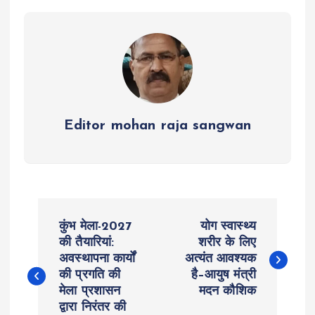
p
o
er
a
p
k
m
Editor mohan raja sangwan
P
कुंभ मेला-2027
योग स्वास्थ्य
o
की तैयारियां:
शरीर के लिए
अवस्थापना कार्यों
अत्यंत आवश्यक
की प्रगति की
है–आयुष मंत्री
s
मेला प्रशासन
मदन कौशिक
द्वारा निरंतर की