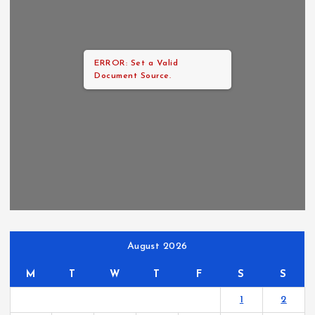
ERROR: Set a Valid
Document Source.
August 2026
M
T
W
T
F
S
S
1
2