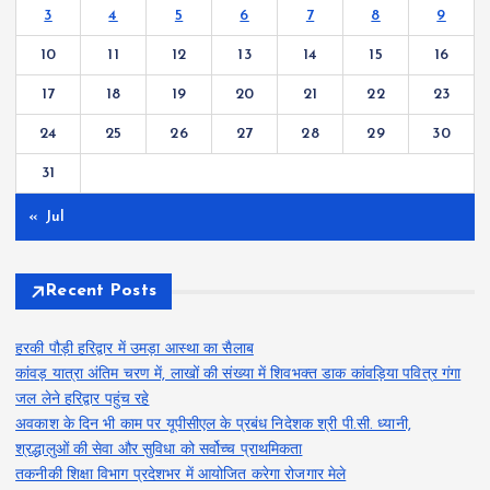
3
4
5
6
7
8
9
10
11
12
13
14
15
16
17
18
19
20
21
22
23
24
25
26
27
28
29
30
31
« Jul
Recent Posts
हरकी पौड़ी हरिद्वार में उमड़ा आस्था का सैलाब
कांवड़ यात्रा अंतिम चरण में, लाखों की संख्या में शिवभक्त डाक कांवड़िया पवित्र गंगा
जल लेने हरिद्वार पहुंच रहे
अवकाश के दिन भी काम पर यूपीसीएल के प्रबंध निदेशक श्री पी.सी. ध्यानी,
श्रद्धालुओं की सेवा और सुविधा को सर्वोच्च प्राथमिकता
तकनीकी शिक्षा विभाग प्रदेशभर में आयोजित करेगा रोजगार मेले