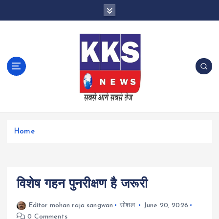
S
k
i
p
t
o
c
o
n
t
e
n
Home
t
विशेष गहन पुनरीक्षण है जरूरी
Editor mohan raja sangwan
सोशल
June 20, 2026
0 Comments