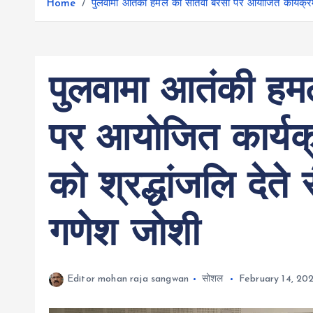
r
Home
पुलवामा आतंकी हमले की सातवीं बरसी पर आयोजित कार्यक्रम 
g
r
e
e
a
r
m
पुलवामा आतंकी हमल
पर आयोजित कार्यक्
को श्रद्धांजलि देते
गणेश जोशी
Editor mohan raja sangwan
सोशल
February 14, 20