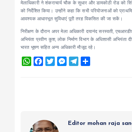
मेलाधिकारी ने शंकराचार्य चौक के सुधार और डामकोठी रोड को सिं
को निर्देशित किया। उन्होंने कहा कि सभी परियोजनाओं को प्राथमि
आवश्यक आधारभूत सुविधाएं पूरी तरह विकसित की जा सकें।
निरीक्षण के दौरान अपर मेला अधिकारी दयानंद सरस्वती, एचआरडी
अभियंता प्रवीण कुश, लोक निर्माण विभाग के अधिशासी अभियंता द
भारत भूषण सहित अन्य अधिकारी मौजूद रहे।
W
F
T
M
T
S
h
a
wi
es
el
h
at
ce
tt
se
e
a
s
b
er
n
g
re
A
o
g
r
p
o
er
a
p
k
m
Editor mohan raja sa