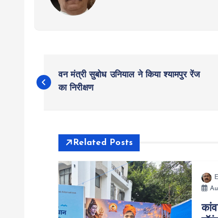
P
वन मंत्री सुबोध उनियाल ने किया श्यामपुर रेंज
o
का निरीक्षण
s
t
Related Posts
n
E
Au
a
कांव