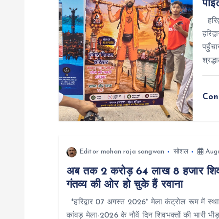
पॉइं
v
हरिद्
i
हरिद्
पहुँच
g
श्रद्ध
a
Con
t
i
Editor mohan raja sangwan
सोशल
Augu
o
अब तक 2 करोड़ 64 लाख 8 हजार शिवभ
गंतव्य की ओर हो चुके हैं रवाना
n
*हरिद्वार 07 अगस्त 2026* मेला कंट्रोल रूम में स्था
कांवड़ मेला-2026 के नौवें दिन शिवभक्तों की भारी भी