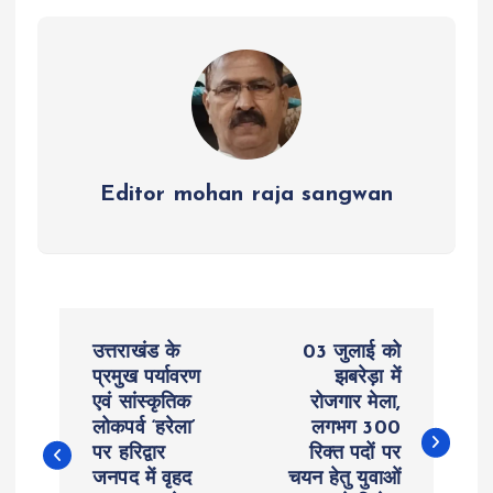
p
o
er
a
p
k
m
Editor mohan raja sangwan
P
उत्तराखंड के
03 जुलाई को
o
प्रमुख पर्यावरण
झबरेड़ा में
एवं सांस्कृतिक
रोजगार मेला,
लोकपर्व ‘हरेला’
लगभग 300
s
पर हरिद्वार
रिक्त पदों पर
जनपद में वृहद
चयन हेतु युवाओं