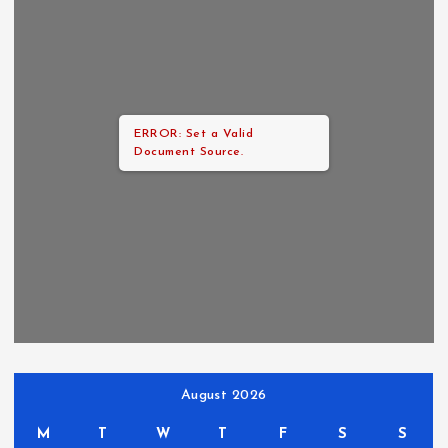
ERROR: Set a Valid
Document Source.
August 2026
M
T
W
T
F
S
S