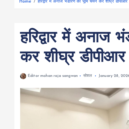
r
Home
हरिद्वार में अनाज भंडारण को भूमि चयन कर शीघ्र डीपीआर ब
g
r
e
e
a
r
m
हरिद्वार में अनाज 
कर शीघ्र डीपीआर बन
Editor mohan raja sangwan
सोशल
January 28, 202