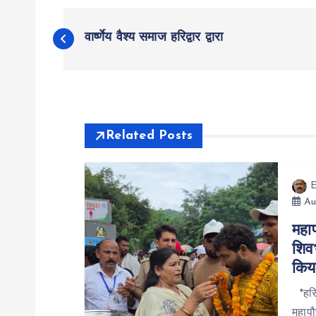
P
वार्ष्णेय वैश्य समाज हरिद्वार द्वारा
o
s
t
Related Posts
n
E
Au
a
महा
शिवभ
v
किय
i
*हरिद
महापौ