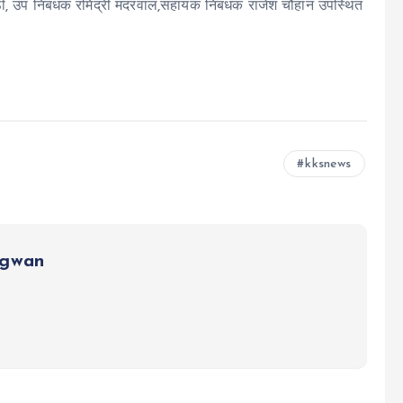
िपाठी, उप निबंधक रमिंद्री मंदरवाल,सहायक निबंधक राजेश चौहान उपस्थित
kksnews
ngwan