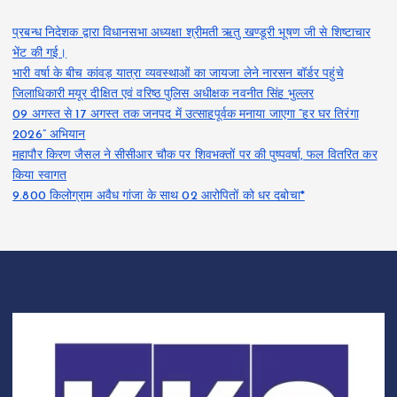
प्रबन्ध निदेशक द्वारा विधानसभा अध्यक्षा श्रीमती ऋतु खण्डूरी भूषण जी से शिष्टाचार
भेंट की गई।
भारी वर्षा के बीच कांवड़ यात्रा व्यवस्थाओं का जायजा लेने नारसन बॉर्डर पहुंचे
जिलाधिकारी मयूर दीक्षित एवं वरिष्ठ पुलिस अधीक्षक नवनीत सिंह भुल्लर
09 अगस्त से 17 अगस्त तक जनपद में उत्साहपूर्वक मनाया जाएगा “हर घर तिरंगा
2026” अभियान
महापौर किरण जैसल ने सीसीआर चौक पर शिवभक्तों पर की पुष्पवर्षा, फल वितरित कर
किया स्वागत
9.800 किलोग्राम अवैध गांजा के साथ 02 आरोपितों को धर दबोचा*