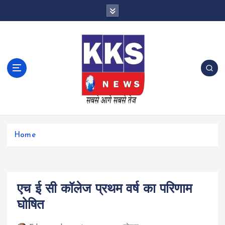
S
k
i
p
t
o
c
o
n
t
e
n
Home
t
एच ई सी कॉलेज प्रथम वर्ष का परिणाम
घोषित