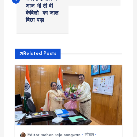
s
आज भी टी वी
केबिलो का जाल
t
बिछा पड़ा
n
a
Related Posts
v
i
g
a
t
Editor mohan raja sangwan
सोशल