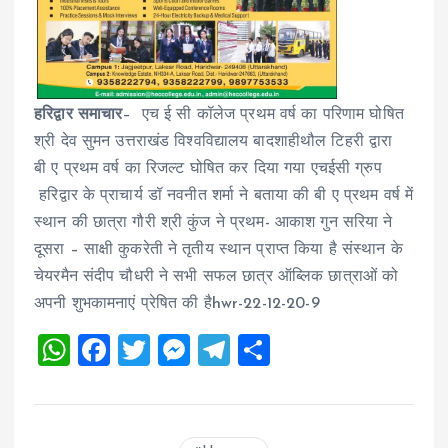
हरिद्वार समाचार
– एच ई सी कॉलेज प्रथम वर्ष का परिणाम घोषित
श्री देव सुमन उत्तराखंड विश्वविद्यालय बादशाहीथौल टिहरी द्वारा
बी ए प्रथम वर्ष का रिजल्ट घोषित कर दिया गया एचईसी ग्रुप
हरिद्वार के प्राचार्य डॉ नवनीत शर्मा ने बताया की बी ए प्रथम वर्ष में
स्थान की छात्रा गौरी श्री कुंज ने प्रथम- आकाश गुन सरिया ने
दूसरा – साक्षी कुकरेती ने तृतीय स्थान प्राप्त किया है संस्थान के
चेयरमैन संदीप चौधरी ने सभी सफल छात्र ऑब्लिक छात्राओं को
अपनी शुभकामनाएं प्रेषित की हैhwr-22-12-20-9
W
F
T
M
T
S
h
a
wi
es
el
h
at
ce
tt
se
e
a
s
b
er
n
g
re