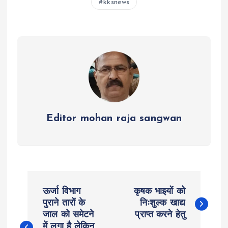
kksnews
A
o
g
r
p
o
er
a
p
k
m
Editor mohan raja sangwan
P
ऊर्जा विभाग
कृषक भाइयों को
o
पुराने तारों के
निःशुल्क खाद्य
जाल को समेटने
प्राप्त करने हेतु
में लगा है लेकिन