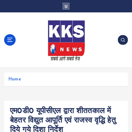
S
k
i
p
t
o
c
o
n
t
e
n
Home
t
एम0डी0 यूपीसीएल द्वारा शीततकाल में
बेहतर विद्युत आपूर्ति एवं राजस्व वृद्धि हेतु
दिये गये दिशा निर्देश