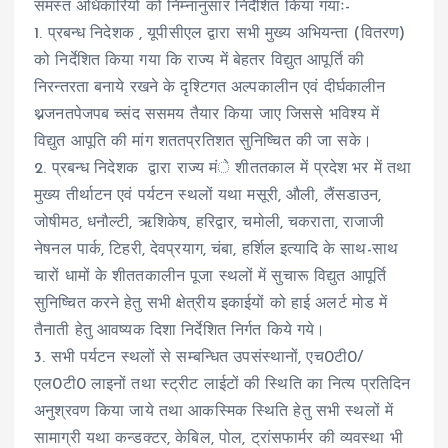
समस्त अधिकारियों को निम्नानुसार निर्देशित किया गयाः-
1. प्रबन्ध निदेशक , यूपीसीएल द्वारा सभी मुख्य अभियन्ता (वितरण)
को निर्देशित किया गया कि राज्य में बेहतर विद्युत आपूर्ति की
निरन्तरता बनाये रखने के दृश्टिगत अल्पकालीन एवं दीर्घकालीन
थ्नजनतपेजपब च्संद ससमय तैयार किया जाए जिससे भविश्य में
विद्युत आपूति की मांग शततप्रतिशत सुनिष्चित की जा सके।
2. प्रबन्ध निदेशक द्वारा राज्य मंे शीततकाल में प्रदेश भर में तथा
मुख्य तीर्थाटन एवं पर्यटन स्थलों यथा मसूरी, औली, लैंसडाउन,
जोषीमठ, धनौल्टी, ऋशिकेष, हरिद्वार, चमोली, चकराता, राजाजी
नेषनल पार्क, टिहरी, देवप्रयाग, चंबा, हर्शिल इत्यादि के साथ-साथ
चारों धामों के शीततकालीन पूजा स्थलों में सुचारू विद्युत आपूर्ति
सुनिष्चित करने हेतु सभी क्षेत्रीय इकाईयों को हाई अलर्ट मोड में
तैनाती हेतु आवष्यक दिशा निर्देशित निर्गत किये गये।
3. सभी पर्यटन स्थलों से सम्बन्धित उपसंस्थानों, एच0टी0/
एल0टी0 लाइनों तथा स्ट्रीट लाईटों की स्थिति का नित्य प्रतिदिन
अनुश्रवण किया जाये तथा आकस्मिक स्थिति हेतु सभी स्थलों में
सामाग्री यथा कन्डक्टर, केबिल, पोल, ट्रांसफार्मर की व्यवस्था भी