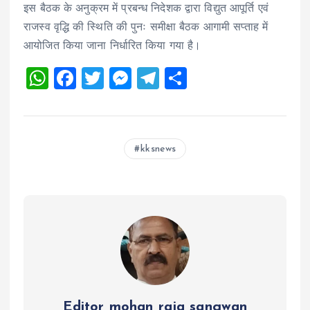
इस बैठक के अनुक्रम में प्रबन्ध निदेशक द्वारा विद्युत आपूर्ति एवं
राजस्व वृद्धि की स्थिति की पुनः समीक्षा बैठक आगामी सप्ताह में
आयोजित किया जाना निर्धारित किया गया है।
W
F
T
M
T
S
h
a
wi
es
el
h
at
ce
tt
se
e
a
s
b
er
n
g
re
kksnews
A
o
g
r
p
o
er
a
p
k
m
Editor mohan raja sangwan