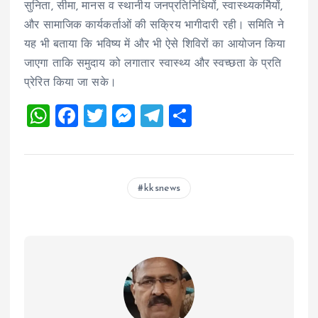
सुनिता, सीमा, मानस व स्थानीय जनप्रतिनिधियों, स्वास्थ्यकर्मियों,
और सामाजिक कार्यकर्ताओं की सक्रिय भागीदारी रही। समिति ने
यह भी बताया कि भविष्य में और भी ऐसे शिविरों का आयोजन किया
जाएगा ताकि समुदाय को लगातार स्वास्थ्य और स्वच्छता के प्रति
प्रेरित किया जा सके।
W
F
T
M
T
S
h
a
wi
es
el
h
at
ce
tt
se
e
a
s
b
er
n
g
re
kksnews
A
o
g
r
p
o
er
a
p
k
m