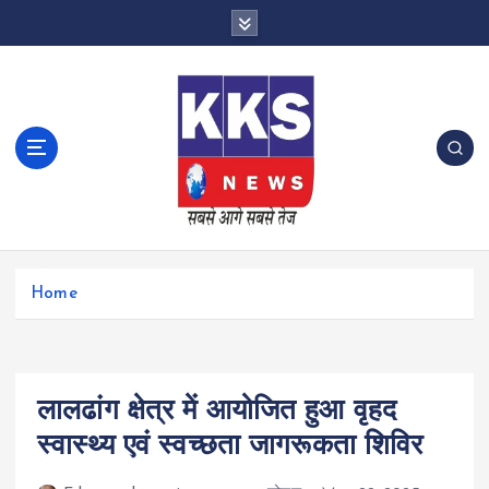
S
k
i
p
t
o
c
o
n
t
e
n
Home
t
लालढांग क्षेत्र में आयोजित हुआ वृहद
स्वास्थ्य एवं स्वच्छता जागरूकता शिविर