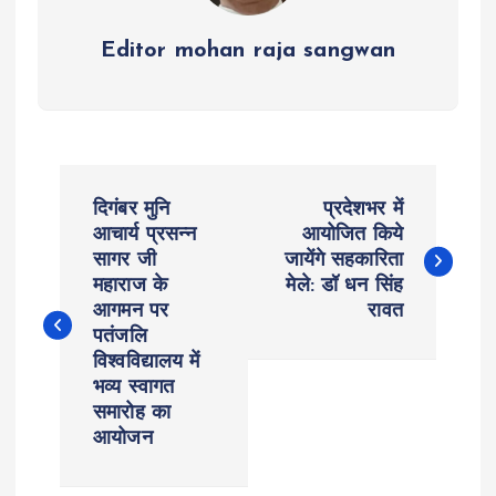
Editor mohan raja sangwan
P
दिगंबर मुनि
प्रदेशभर में
o
आचार्य प्रसन्न
आयोजित किये
सागर जी
जायेंगे सहकारिता
महाराज के
मेले: डॉ धन सिंह
s
आगमन पर
रावत
पतंजलि
t
विश्वविद्यालय में
भव्य स्वागत
n
समारोह का
आयोजन
a