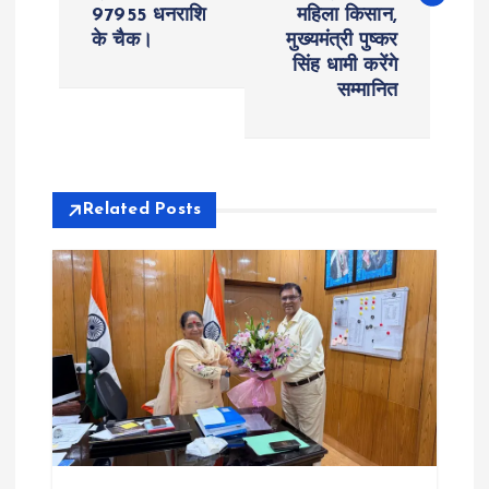
97955 धनराशि
महिला किसान,
t
के चैक।
मुख्यमंत्री पुष्कर
सिंह धामी करेंगे
n
सम्मानित
a
v
Related Posts
i
g
a
t
i