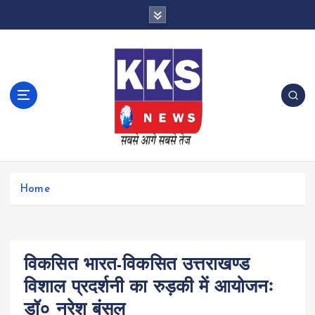
S
k
i
p
t
o
c
o
n
t
e
n
Home
t
विकसित भारत-विकसित उत्तराखण्ड
विशाल प्रदर्शनी का रुड़की में आयोजनः
डॉ० नरेश बंसल