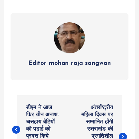
A
o
g
r
p
o
er
a
p
k
m
Editor mohan raja sangwan
P
डीएम ने आज
अंतर्राष्ट्रीय
o
फिर तीन अनाथ-
महिला दिवस पर
असहाय बेटियों
सम्मानित होंगी
की पढ़ाई को
उत्तराखंड की
s
प्रदत्त किये
प्रगतिशील