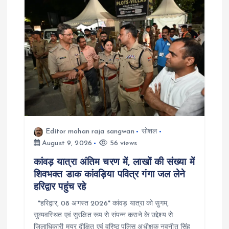
o
n
Editor mohan raja sangwan
सोशल
August 9, 2026
56 views
कांवड़ यात्रा अंतिम चरण में, लाखों की संख्या में
शिवभक्त डाक कांवड़िया पवित्र गंगा जल लेने
हरिद्वार पहुंच रहे
*हरिद्वार, 08 अगस्त 2026* कांवड़ यात्रा को सुगम,
सुव्यवस्थित एवं सुरक्षित रूप से संपन्न कराने के उद्देश्य से
जिलाधिकारी मयूर दीक्षित एवं वरिष्ठ पुलिस अधीक्षक नवनीत सिंह