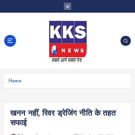
S
k
i
p
t
o
c
o
n
t
e
n
Home
t
खनन नहीं, रिवर ड्रेजिंग नीति के तहत
सफाई