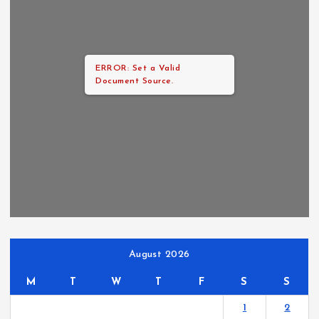
ERROR: Set a Valid
Document Source.
August 2026
M
T
W
T
F
S
S
1
2