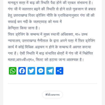
मानसून सत्र में बाढ़ की स्थिति पैदा होने की प्रबल संभावना है।
गंगा जी में जलस्तर बढ़ने की स्थिति से होने वाले नुकसान से बचाव
हेतु उत्तराखण्ड रिवर ड्रेजिंग नीति के प्राविधानानुसार गंगा जी की
सफाई कर नदी के जलप्रवाह को मध्य में
केन्द्रित किया जाना है।
रिवर ड्रेजिंग के सम्बन्ध में मुख्य स्थायी अधिवक्ता, मा० उच्च
न्यायालय, उत्तराखण्ड नैनीताल के द्वारा अपने पत्र में रिवर ड्रेजिंग
कार्य में कोई विधिक अड़चन न होने के सम्बन्ध में अवगत कराया
गया है। ऐसी स्थिति में बाढ़ संभावित क्षेत्रों में गंगा जी में निक्षेपित
मलवा,आर०बी०एम०, सिल्ट को हटाया जाना आवश्यक है।
W
F
T
M
T
S
h
a
wi
es
el
h
at
ce
tt
se
e
a
s
b
er
n
g
re
kksnews
A
o
g
r