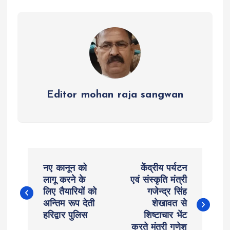
p
o
er
a
p
k
m
Editor mohan raja sangwan
P
नए कानून को
केंद्रीय पर्यटन
o
लागू करने के
एवं संस्कृति मंत्री
लिए तैयारियों को
गजेन्द्र सिंह
अन्तिम रूप देती
शेखावत से
s
हरिद्वार पुलिस
शिष्टाचार भेंट
करते मंत्री गणेश