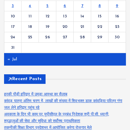
3
4
5
6
7
8
9
10
11
12
13
14
15
16
17
18
19
20
21
22
23
24
25
26
27
28
29
30
31
« Jul
Recent Posts
हरकी पौड़ी हरिद्वार में उमड़ा आस्था का सैलाब
कांवड़ यात्रा अंतिम चरण में, लाखों की संख्या में शिवभक्त डाक कांवड़िया पवित्र गंगा
जल लेने हरिद्वार पहुंच रहे
अवकाश के दिन भी काम पर यूपीसीएल के प्रबंध निदेशक श्री पी.सी. ध्यानी,
श्रद्धालुओं की सेवा और सुविधा को सर्वोच्च प्राथमिकता
तकनीकी शिक्षा विभाग प्रदेशभर में आयोजित करेगा रोजगार मेले