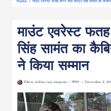
r
Home
माउंट एवरेस्ट फतह करने वाले वीरेंद्र सिंह सामंत का कैबिन
g
r
e
e
a
r
m
माउंट एवरेस्ट फतह क
सिंह सामंत का कैबि
ने किया सम्मान
Editor mohan raja sangwan
सोशल
December 2, 20