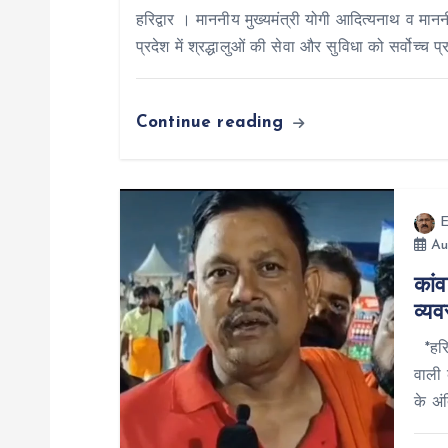
हरिद्वार । माननीय मुख्यमंत्री योगी आदित्यनाथ व माननी
v
प्रदेश में श्रद्धालुओं की सेवा और सुविधा को सर्वोच्च 
i
Continue reading
g
a
E
Au
t
कांव
व्यव
i
*हरिद
o
वाली 
के अंत
n