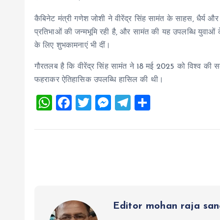
कैबिनेट मंत्री गणेश जोशी ने वीरेंद्र सिंह सामंत के साहस, धैर्य
प्रतिभाओं की जन्मभूमि रही है, और सामंत की यह उपलब्धि युवाओं के 
के लिए शुभकामनाएं भी दीं।
गौरतलब है कि वीरेंद्र सिंह सामंत ने 18 मई 2025 को विश्व की 
फहराकर ऐतिहासिक उपलब्धि हासिल की थी।
W
F
T
M
T
S
h
a
wi
es
el
h
at
ce
tt
se
e
a
s
b
er
n
g
re
A
o
g
r
p
o
er
a
p
k
m
Editor mohan raja sa