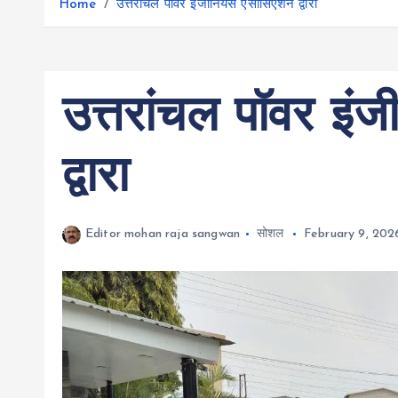
r
Home
उत्तरांचल पॉवर इंजीनियर्स एसोसिएशन द्वारा
g
r
e
e
a
r
m
उत्तरांचल पॉवर इं
द्वारा
Editor mohan raja sangwan
सोशल
February 9, 202