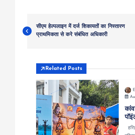
P
सीएम हेल्पलाइन में दर्ज शिकायतों का निस्तारण
o
प्राथमिकता से करे संबंधित अधिकारी
s
t
Related Posts
n
E
Au
a
कांव
पॉइं
v
हरिद्