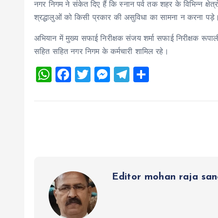
नगर निगम ने संकेत दिए हैं कि स्नान पर्व तक शहर के विभिन्न क्षे
श्रद्धालुओं को किसी प्रकार की असुविधा का सामना न करना पड़े
अभियान में मुख्य सफाई निरीक्षक संजय शर्मा सफाई निरीक्षक रूपाली
सहित सहित नगर निगम के कर्मचारी शामिल रहे।
W
F
T
M
T
S
h
a
wi
es
el
h
at
ce
tt
se
e
a
s
b
er
n
g
re
A
o
g
r
p
o
er
a
p
k
m
Editor mohan raja sa