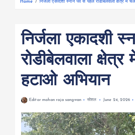
r
Home
निर्जला एकादशी स्नान पर्व से पहले रोडीबेलवाला क्षेत्र म
g
r
e
e
a
r
m
निर्जला एकादशी स्ना
रोडीबेलवाला क्षेत्र
हटाओ अभियान
Editor mohan raja sangwan
सोशल
June 24, 2026