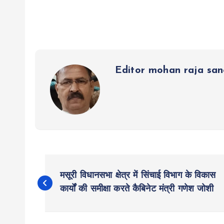
s
b
er
n
g
re
A
o
g
r
p
o
er
a
p
k
m
Editor mohan raja sa
P
मसूरी विधानसभा क्षेत्र में सिंचाई विभाग के विकास
o
कार्यों की समीक्षा करते कैबिनेट मंत्री गणेश जोशी
s