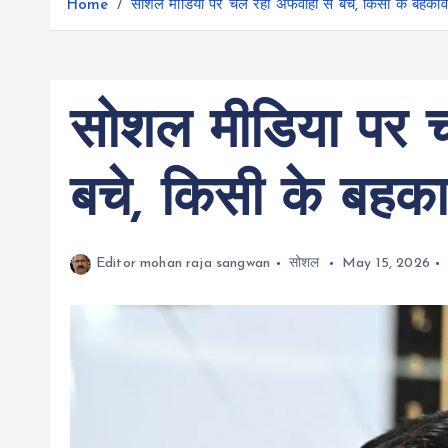
r
Home
सोशल मीडिया पर चल रही अफवाहों से बचे, किसी के बहकावे
g
r
e
e
a
r
m
सोशल मीडिया पर च
बचे, किसी के बहकाव
Editor mohan raja sangwan
सोशल
May 15, 2026