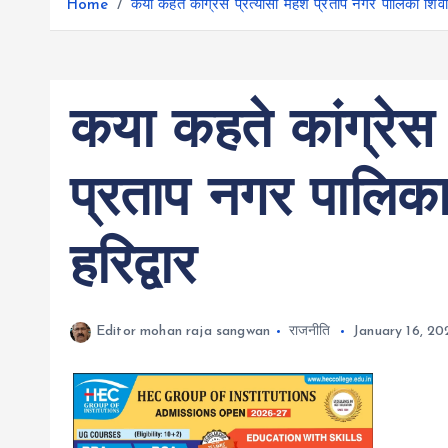
r
Home
कया कहते कांग्रेस प्रत्यासी महेश प्रताप नगर पालिका शिव
g
r
e
e
a
r
m
कया कहते कांग्रेस 
प्रताप नगर पालिक
हरिद्वार
Editor mohan raja sangwan
राजनीति
January 16, 20