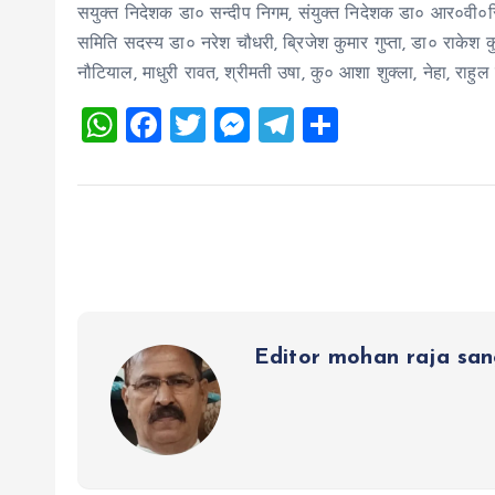
सयुक्त निदेशक डा० सन्दीप निगम, संयुक्त निदेशक डा० आर०वी०सि
समिति सदस्य डा० नरेश चौधरी, ब्रिजेश कुमार गुप्ता, डा० राकेश कु
नौटियाल, माधुरी रावत, श्रीमती उषा, कु० आशा शुक्ला, नेहा, राहु
W
F
T
M
T
S
h
a
wi
es
el
h
at
ce
tt
se
e
a
s
b
er
n
g
re
A
o
g
r
p
o
er
a
p
k
m
Editor mohan raja sa