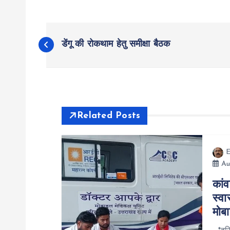
P
डेंगू की रोकथाम हेतु समीक्षा बैठक
o
s
t
Related Posts
n
E
Au
a
कांव
स्व
v
मोब