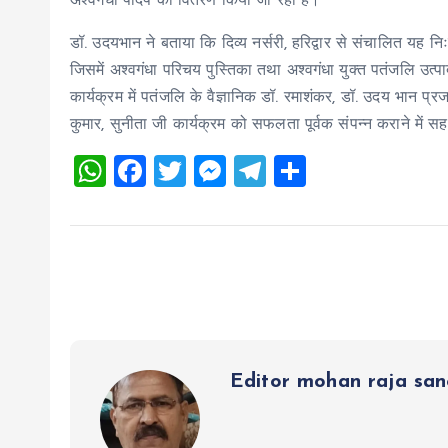
अश्वगंधा पादप का वितरण किया जा रहा है।
डॉ. उदयभान ने बताया कि दिव्य नर्सरी, हरिद्वार से संचालित यह 
जिसमें अश्वगंधा परिचय पुस्तिका तथा अश्वगंधा युक्त पतंजलि उत्पा
कार्यक्रम में पतंजलि के वैज्ञानिक डॉ. रमाशंकर, डॉ. उदय भान प्रज
कुमार, सुनीता जी कार्यक्रम को सफलता पूर्वक संपन्न कराने में 
W
F
T
M
T
S
h
a
wi
es
el
h
at
ce
tt
se
e
a
s
b
er
n
g
re
A
o
g
r
p
o
er
a
p
k
m
Editor mohan raja sa