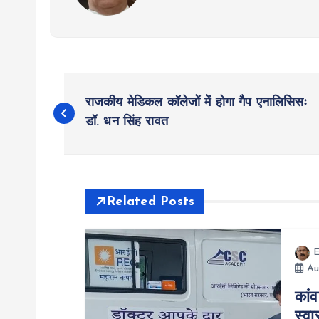
P
राजकीय मेडिकल कॉलेजों में होगा गैप एनालिसिसः
o
डॉ. धन सिंह रावत
s
t
Related Posts
n
E
Au
a
कांव
स्व