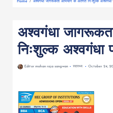
r
Home
अश्वगंधा जागरूकता अभियान के अंतर्गत निःशुल्क अश्वगंधा
g
r
e
e
a
r
m
अश्वगंधा जागरूकता
निःशुल्क अश्वगंधा
Editor mohan raja sangwan
स्वास्थ्य
October 24, 2