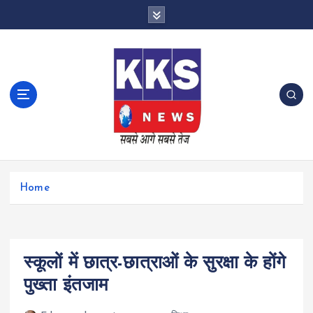
S
k
i
p
t
o
c
o
n
t
e
n
Home
t
स्कूलों में छात्र-छात्राओं के सुरक्षा के होंगे
पुख्ता इंतजाम