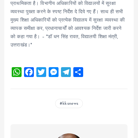
प्राथमिकता है। विभागीय अधिकारियों को विद्यालयों में सुरक्षा
व्यवस्था पुख्ता करने के स्पष्ट निर्देश दे दिये गए हैं। साथ ही सभी
मुख्य शिक्षा अधिकारियों को प्रत्येक विद्यालय में सुरक्षा व्यवस्था की
व्यापक समीक्षा कर, प्रधानाचार्यों को आवश्यक निर्देश जारी करने
को कहा गया है। – *डॉ धन सिंह रावत, विद्यालयी शिक्षा मंत्री,
उत्तराखंड।*
W
F
T
M
T
S
h
a
wi
es
el
h
at
ce
tt
se
e
a
s
b
er
n
g
re
kksnews
A
o
g
r
p
o
er
a
p
k
m