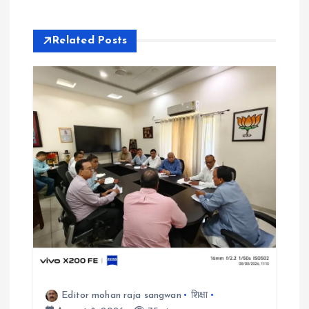
n
Related Posts
a
v
i
g
a
t
i
o
Editor mohan raja sangwan
शिक्षा