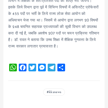
विभाग में शिक्षकों के शत-प्रतिशत पदों को शीघ्र भरा जायेगा।
इसके लिये विभाग द्वारा पूर्व में विभिन्न विषयों में असिस्टेंट प्रोफेसरों
के 455 पदों पर भर्ती के लिये राज्य लोक सेवा आयोग को
अधियाचन भेजा गया था। जिसमें से आयोग द्वारा लगभग 20 विषयों
के 248 चयनित सहायक प्राध्यापकों की सूची विभाग को उपलब्ध
करा दी गई है, जबकि अवशेष 207 पदों पर चयन प्रक्रिया गतिमान
है। डॉ. रावत ने बताया कि उच्च शिक्षा में शैक्षिक गुणवत्ता के लिये
राज्य सरकार लगातार प्रयासरत है।
W
F
T
M
T
S
h
a
wi
es
el
h
at
ce
tt
se
e
a
s
b
er
n
g
re
kksnews
A
o
g
r
p
o
er
a