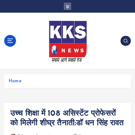
S
k
i
p
t
o
c
o
n
t
e
n
Home
t
उच्च शिक्षा में 108 असिस्टेंट प्रोफेसरों
को मिलेगी शीघ्र तैनाती:डॉ धन सिंह रावत