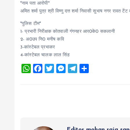
*नाम पता आरोपी*
अमित शर्मा पुत्र श्री विष्णु दत्त शर्मा निवासी सुभाष नगर रावत ट
*पुलिस टीम*
1- प्रभारी निरीक्षक कोतवाली गंगनहर आर0के0 सकलानी
2- अ0उप नि0 मनीष कवि
3-कांस्टेबल प्रभाकर
4-कांस्टेबल चालक लाल सिंह
W
F
T
M
T
S
h
a
wi
es
el
h
at
ce
tt
se
e
a
s
b
er
n
g
re
A
o
g
r
p
o
er
a
p
k
m
Editor mohan raja sa