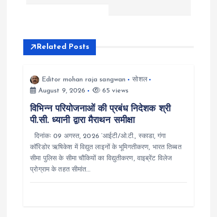
t
n
a
Related Posts
v
Editor mohan raja sangwan
सोशल
i
August 9, 2026
65 views
विभिन्न परियोजनाओं की प्रबंध निदेशक श्री
g
पी.सी. ध्यानी द्वारा मैराथन समीक्षा
दिनांकः 09 अगस्त, 2026 ‘आईटी/ओ.टी., स्काडा, गंगा
a
कॉरिडोर ऋषिकेश में विद्युत लाइनों के भूमिगतीकरण, भारत तिब्बत
सीमा पुलिस के सीमा चौकियों का विद्युतीकरण, वाइब्रेंट विलेज
t
प्रोग्राम के तहत सीमांत…
i
o