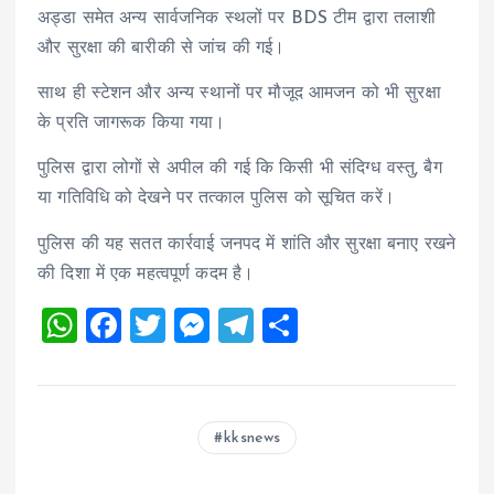
अड्डा समेत अन्य सार्वजनिक स्थलों पर BDS टीम द्वारा तलाशी
और सुरक्षा की बारीकी से जांच की गई।
साथ ही स्टेशन और अन्य स्थानों पर मौजूद आमजन को भी सुरक्षा
के प्रति जागरूक किया गया।
पुलिस द्वारा लोगों से अपील की गई कि किसी भी संदिग्ध वस्तु, बैग
या गतिविधि को देखने पर तत्काल पुलिस को सूचित करें।
पुलिस की यह सतत कार्रवाई जनपद में शांति और सुरक्षा बनाए रखने
की दिशा में एक महत्वपूर्ण कदम है।
W
F
T
M
T
S
h
a
wi
es
el
h
at
ce
tt
se
e
a
s
b
er
n
g
re
kksnews
A
o
g
r