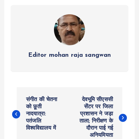
p
o
er
a
p
k
m
Editor mohan raja sangwan
P
संगीत की चेतना
देवभूमि सीएससी
o
को छूती
सेंटर पर जिला
नादयात्रा:
प्रशासन ने जड़ा
पतंजलि
ताला; निरीक्षण के
s
विश्वविद्यालय में
दौरान पाई गई
अनियमियता