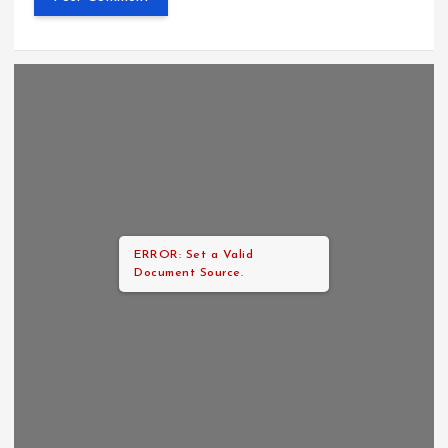
ERROR: Set a Valid
Document Source.