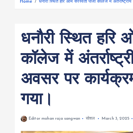
r
Home
धनौरी स्थित हरि ओम सरस्वती पीजी कॉलेज में अंतर्राष्ट
g
r
e
e
a
r
m
धनौरी स्थित हरि 
कॉलेज में अंतर्राष्
अवसर पर कार्यक्
गया।
Editor mohan raja sangwan
सोशल
March 3, 2025