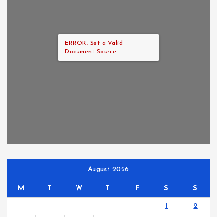
ERROR: Set a Valid
Document Source.
August 2026
M
T
W
T
F
S
S
1
2