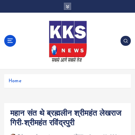
S
k
i
p
t
o
c
o
n
t
e
n
Home
t
महान संत थे ब्रह्मलीन श्रीमहंत लेखराज
गिरी-श्रीमहंत रविंद्रपुरी