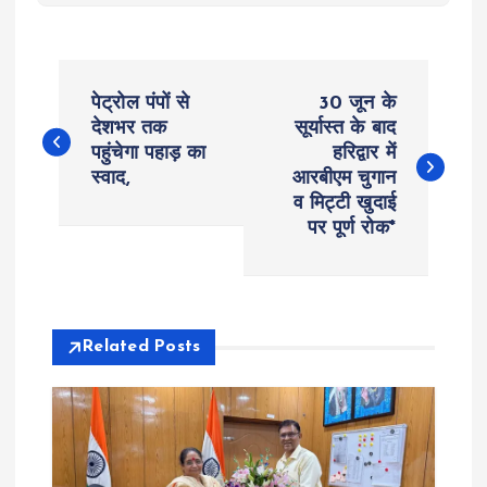
P
पेट्रोल पंपों से
30 जून के
o
देशभर तक
सूर्यास्त के बाद
पहुंचेगा पहाड़ का
हरिद्वार में
स्वाद,
आरबीएम चुगान
s
व मिट्टी खुदाई
पर पूर्ण रोक*
t
n
a
Related Posts
v
i