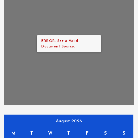
ERROR: Set a Valid
Document Source.
August 2026
M
T
W
T
F
S
S