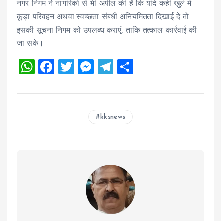
नगर निगम ने नागरिकों से भी अपील की है कि यदि कहीं खुले में
कूड़ा परिवहन अथवा स्वच्छता संबंधी अनियमितता दिखाई दे तो
इसकी सूचना निगम को उपलब्ध कराएं, ताकि तत्काल कार्रवाई की
जा सके।
W
F
T
M
T
S
h
a
wi
es
el
h
at
ce
tt
se
e
a
s
b
er
n
g
re
kksnews
A
o
g
r
p
o
er
a
p
k
m