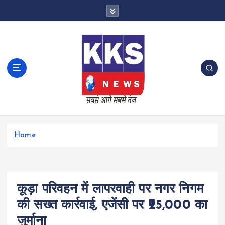
S
k
i
p
t
o
c
o
n
t
e
n
Home
t
कूड़ा परिवहन में लापरवाही पर नगर निगम
की सख्त कार्रवाई, एजेंसी पर ₹25,000 का
जुर्माना