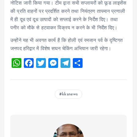
नोटिस जारी किया गया। टीम द्वारा सभी सप्लायरों को फूड लाइसेंस
की प्रति वाहनों पर प्रदर्शित करने तथा नियंत्रण तापमान प्रणाली
में ही दूध एवं दूध उत्पादों को सप्लाई करने के निर्देश दिए। तथा
पनीर को मौके से हटवाकर विक्रय न करने के भी निर्देश दिए।
उन्होंने यह भी अवगत कार्य है कि होली एवं रमजान पर्व के दृष्टिगत
जनपद हरिद्वार में विशेष सघन चेकिंग अभियान जारी रहेगा।
W
F
T
M
T
S
h
a
wi
es
el
h
at
ce
tt
se
e
a
s
b
er
n
g
re
kksnews
A
o
g
r
p
o
er
a
p
k
m