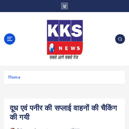
S
k
i
p
t
o
c
o
n
t
e
n
Home
t
दूध एवं पनीर की सप्लाई वाहनों की चैकिंग
की गयी