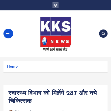
S
k
i
p
t
o
c
o
n
t
e
n
Home
t
स्वास्थ्य विभाग को मिलेंगे 287 और नये
चिकित्सक