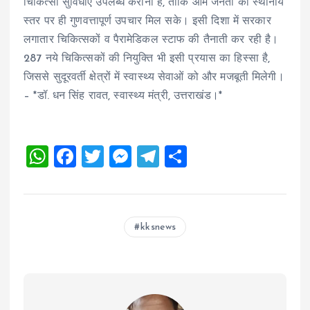
चिकित्सा सुविधाएं उपलब्ध कराना है, ताकि आम जनता को स्थानीय
स्तर पर ही गुणवत्तापूर्ण उपचार मिल सके। इसी दिशा में सरकार
लगातार चिकित्सकों व पैरामेडिकल स्टाफ की तैनाती कर रही है।
287 नये चिकित्सकों की नियुक्ति भी इसी प्रयास का हिस्सा है,
जिससे सुदूरवर्ती क्षेत्रों में स्वास्थ्य सेवाओं को और मजबूती मिलेगी।
– *डॉ. धन सिंह रावत, स्वास्थ्य मंत्री, उत्तराखंड।*
W
F
T
M
T
S
h
a
wi
es
el
h
at
ce
tt
se
e
a
s
b
er
n
g
re
kksnews
A
o
g
r
p
o
er
a
p
k
m