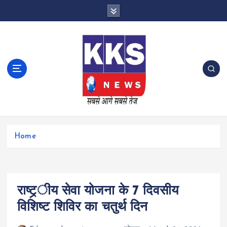
S
k
i
p
t
o
c
o
n
t
e
n
Home
t
राष्ट्र्ीय सेवा योजना के 7 दिवसीय
विशिष्ट शिविर का चतुर्थ दिन