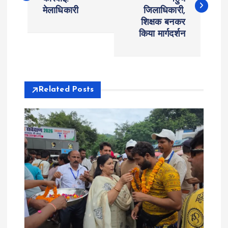
मेलाधिकारी
जिलाधिकारी,
s
शिक्षक बनकर
किया मार्गदर्शन
t
n
a
Related Posts
v
i
g
a
t