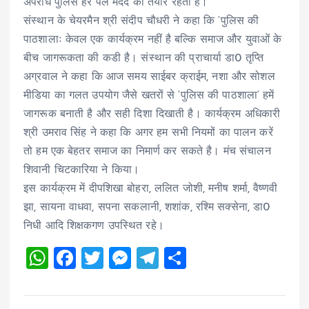
अपराध पुलिस हर पल मदद को तैयार रहती है।
संस्थान के चेयरमैन श्री संदीप चौधरी ने कहा कि ‘पुलिस की
पाठशालाः केवल एक कार्यक्रम नहीं है बल्कि समाज और युवाओं के
बीच जागरूकता की कडी है। संस्थान की प्राचार्या डा0 तृप्ति
अग्रवाल ने कहा कि आज समय साईबर क्राईम, नशा और सोशल
मीडिया का गलत उपयोग जैसे खतरों से ‘पुलिस की पाठशाला‘ हमें
जागरूक बनाती है और सही दिशा दिखाती है। कार्यक्रम अधिकारी
श्री उमराव सिंह ने कहा कि अगर हम सभी नियमों का पालन करें
तो हम एक बेहतर समाज का निमार्ण कर सकते है। मंच संचालन
शिवानी चिटकारिया ने किया।
इस कार्यक्रम में दीपशिखा बोहरा, ललित जोशी, मनीष शर्मा, वैष्णवी
झा, सायना वाधवा, सपना सकलानी, शशांक, रश्मि सक्सेना, डा0
निधी आदि शिक्षकगण उपस्थित रहे।
W
F
T
M
T
S
h
a
wi
es
el
h
at
ce
tt
se
e
a