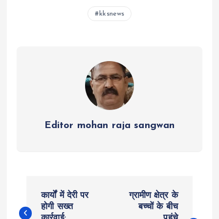
s
b
er
n
g
re
kksnews
A
o
g
r
p
o
er
a
p
k
m
Editor mohan raja sangwan
P
कार्यों में देरी पर
ग्रामीण क्षेत्र के
o
होगी सख्त
बच्चों के बीच
कार्रवाई:
पहुंचे