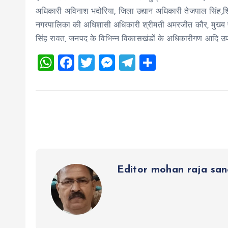
अधिकारी अविनाश भदोरिया, जिला उद्यान अधिकारी तेजपाल सिंह,
नगरपालिका की अधिशासी अधिकारी श्रीमती अमरजीत कौर, मुख्य प्
सिंह रावत, जनपद के विभिन्न विकासखंडों के अधिकारीगण आदि 
W
F
T
M
T
S
h
a
wi
es
el
h
at
ce
tt
se
e
a
s
b
er
n
g
re
A
o
g
r
p
o
er
a
p
k
m
Editor mohan raja sa