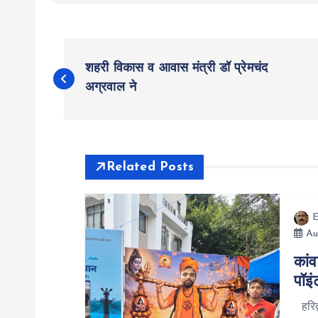
P
शहरी विकास व आवास मंत्री डॉ प्रेमचंद
o
अग्रवाल ने
s
t
Related Posts
n
E
Au
a
कांव
पॉइं
v
हरिद्