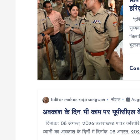
शिवभ
हरिद
i
*हरिद
g
सुव्यव
जिलाध
भुल्लर
a
t
Con
i
o
Editor mohan raja sangwan
सोशल
Augu
अवकाश के दिन भी काम पर यूपीसीएल के प
n
दिनांकः 08 अगस्त, 2026 उत्तराखण्ड पावर कॉरपोरेश
ध्यानी का अवकाश के दिनों में दिनांक 08 अगस्त, 20