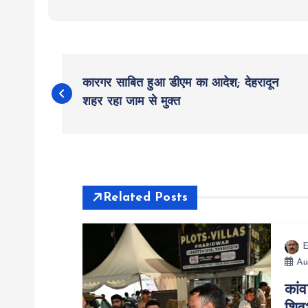
P
कारगर साबित हुआ डीएम का आदेश; देहरादून
o
शहर रहा जाम से मुक्त
s
t
Related Posts
n
E
a
Au
कांव
v