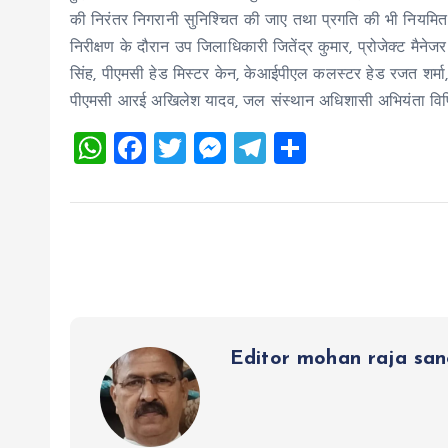
की निरंतर निगरानी सुनिश्चित की जाए तथा प्रगति की भी नियमित
निरीक्षण के दौरान उप जिलाधिकारी जितेंद्र कुमार, प्रोजेक्ट मैनेज
सिंह, पीएमसी हेड मिस्टर केन, केआईपीएल कलस्टर हेड रजत शर्मा,
पीएमसी आरई अखिलेश यादव, जल संस्थान अधिशासी अभियंता वि
W
F
T
M
T
S
h
a
wi
es
el
h
at
ce
tt
se
e
a
s
b
er
n
g
re
A
o
g
r
p
o
er
a
p
k
m
Editor mohan raja sa