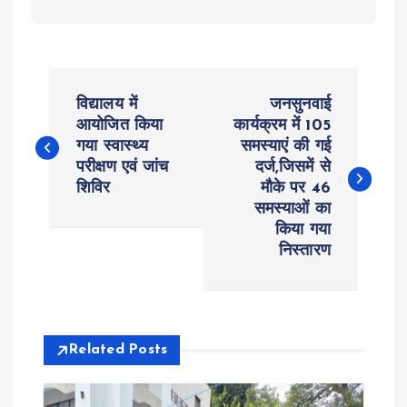
P
विद्यालय में
जनसुनवाई
o
आयोजित किया
कार्यक्रम में 105
गया स्वास्थ्य
समस्याएं की गई
परीक्षण एवं जांच
दर्ज,जिसमें से
s
शिविर
मौके पर 46
समस्याओं का
t
किया गया
निस्तारण
n
a
v
Related Posts
i