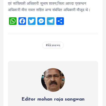
एवं सांख्यिकी अधिकारी सुभाष शाक्य,जिला आपदा प्रबन्धन
अधिकारी मीरा रावत सहित अन्य संबंधित अधिकारी मौजूद थे।
W
F
T
M
T
S
h
a
wi
es
el
h
at
ce
tt
se
e
a
s
b
er
n
g
re
kksnews
A
o
g
r
p
o
er
a
p
k
m
Editor mohan raja sangwan