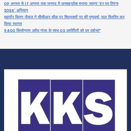
09 अगस्त से 17 अगस्त तक जनपद में उत्साहपूर्वक मनाया जाएगा “हर घर तिरंगा
2026” अभियान
महापौर किरण जैसल ने सीसीआर चौक पर शिवभक्तों पर की पुष्पवर्षा, फल वितरित कर
किया स्वागत
9.800 किलोग्राम अवैध गांजा के साथ 02 आरोपितों को धर दबोचा*