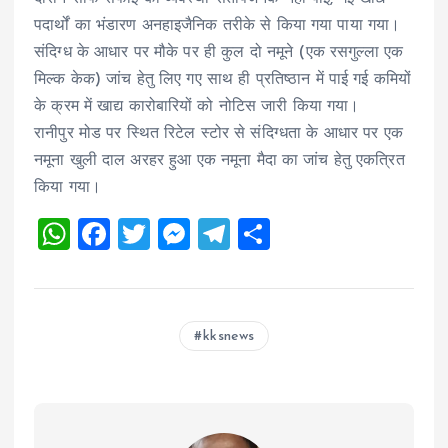
पदार्थों का भंडारण अनहाइजैनिक तरीके से किया गया पाया गया।
संदिग्ध के आधार पर मौके पर ही कुल दो नमूने (एक रसगुल्ला एक
मिल्क केक) जांच हेतु लिए गए साथ ही प्रतिष्ठान में पाई गई कमियों
के क्रम में खाद्य कारोबारियों को नोटिस जारी किया गया।
रानीपुर मोड पर स्थित रिटेल स्टोर से संदिग्धता के आधार पर एक
नमूना खुली दाल अरहर हुआ एक नमूना मैदा का जांच हेतु एकत्रित
किया गया।
W
F
T
M
T
S
h
a
wi
es
el
h
at
ce
tt
se
e
a
s
b
er
n
g
re
kksnews
A
o
g
r
p
o
er
a
p
k
m