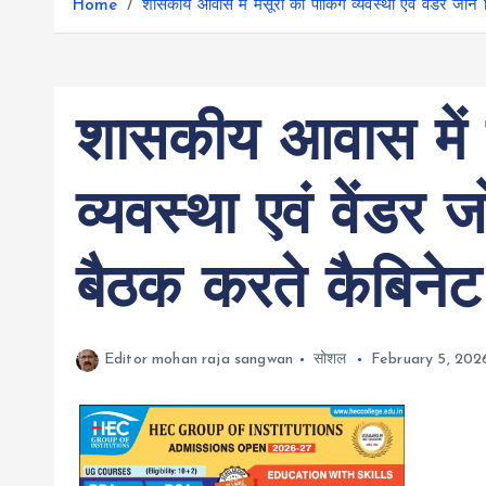
r
Home
शासकीय आवास में मसूरी की पार्किंग व्यवस्था एवं वेंडर जोन
g
r
e
e
a
r
m
शासकीय आवास में मस
व्यवस्था एवं वेंडर 
बैठक करते कैबिनेट
Editor mohan raja sangwan
सोशल
February 5, 202