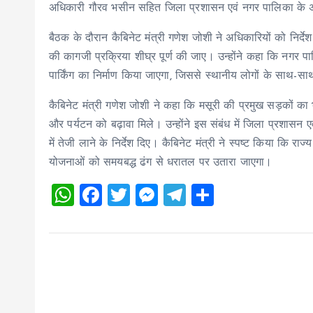
अधिकारी गौरव भसीन सहित जिला प्रशासन एवं नगर पालिका के 
बैठक के दौरान कैबिनेट मंत्री गणेश जोशी ने अधिकारियों को निर्देश 
की कागजी प्रक्रिया शीघ्र पूर्ण की जाए। उन्होंने कहा कि नगर पाल
पार्किंग का निर्माण किया जाएगा, जिससे स्थानीय लोगों के साथ-सा
कैबिनेट मंत्री गणेश जोशी ने कहा कि मसूरी की प्रमुख सड़कों का भ
और पर्यटन को बढ़ावा मिले। उन्होंने इस संबंध में जिला प्रशासन एव
में तेजी लाने के निर्देश दिए। कैबिनेट मंत्री ने स्पष्ट किया कि 
योजनाओं को समयबद्ध ढंग से धरातल पर उतारा जाएगा।
W
F
T
M
T
S
h
a
wi
es
el
h
at
ce
tt
se
e
a
s
b
er
n
g
re
A
o
g
r
p
o
er
a