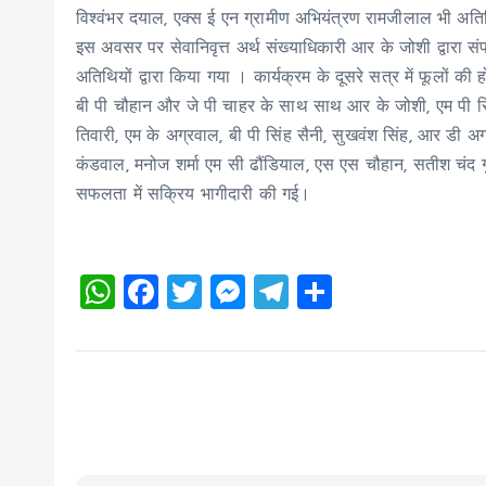
विश्वंभर दयाल, एक्स ई एन ग्रामीण अभियंत्रण रामजीलाल भी अतिथ
इस अवसर पर सेवानिवृत्त अर्थ संख्याधिकारी आर के जोशी द्वारा सं
अतिथियों द्वारा किया गया । कार्यक्रम के दूसरे सत्र में फूलों क
बी पी चौहान और जे पी चाहर के साथ साथ आर के जोशी, एम पी सिंह 
तिवारी, एम के अग्रवाल, बी पी सिंह सैनी, सुखवंश सिंह, आर डी अग्
कंडवाल, मनोज शर्मा एम सी ढौंडियाल, एस एस चौहान, सतीश चंद गुप्ता
सफलता में सक्रिय भागीदारी की गई।
W
F
T
M
T
S
h
a
wi
es
el
h
at
ce
tt
se
e
a
s
b
er
n
g
re
A
o
g
r
p
o
er
a