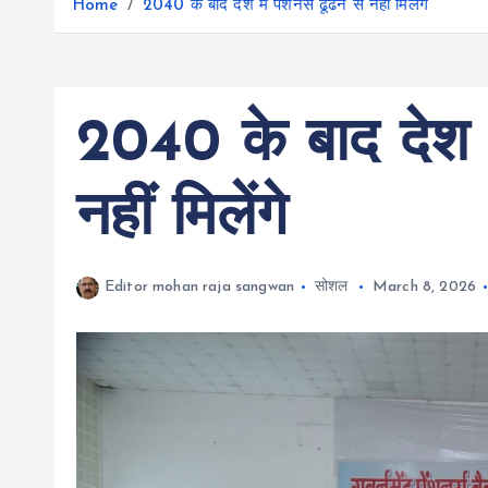
r
Home
2040 के बाद देश में पेंशनर्स ढूंढने से नहीं मिलेंगे
g
r
e
e
a
r
m
2040 के बाद देश में
नहीं मिलेंगे
Editor mohan raja sangwan
सोशल
March 8, 2026